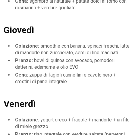
Cena:
sgombro al naturale + patate dolci al forno con
rosmarino + verdure grigliate
Giovedì
Colazione:
smoothie con banana, spinaci freschi, latte
di mandorle non zuccherato, semi di lino macinati
Pranzo:
bowl di quinoa con avocado, pomodori
datterini, edamame e olio EVO
Cena:
zuppa di fagioli cannellini e cavolo nero +
crostini di pane integrale
Venerdì
Colazione:
yogurt greco + fragole + mandorle + un filo
di miele grezzo
Pranzo:
riso integrale con verdure saltate (peperoni,