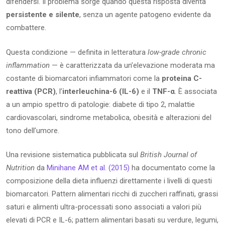
difendersi. Il problema sorge quando questa risposta diventa
persistente e silente
, senza un agente patogeno evidente da
combattere.
Questa condizione — definita in letteratura
low-grade chronic
inflammation
— è caratterizzata da un’elevazione moderata ma
costante di biomarcatori infiammatori come la
proteina C-
reattiva (PCR)
, l’
interleuchina-6 (IL-6)
e il
TNF-α
. È associata
a un ampio spettro di patologie: diabete di tipo 2, malattie
cardiovascolari, sindrome metabolica, obesità e alterazioni del
tono dell’umore.
Una revisione sistematica pubblicata sul
British Journal of
Nutrition
da
Minihane AM et al. (2015)
ha documentato come la
composizione della dieta influenzi direttamente i livelli di questi
biomarcatori. Pattern alimentari ricchi di zuccheri raffinati, grassi
saturi e alimenti ultra-processati sono associati a valori più
elevati di PCR e IL-6; pattern alimentari basati su verdure, legumi,