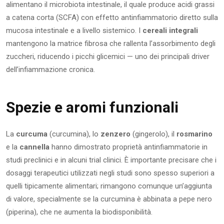
alimentano il microbiota intestinale, il quale produce acidi grassi
a catena corta (SCFA) con effetto antinfiammatorio diretto sulla
mucosa intestinale e a livello sistemico. I
cereali integrali
mantengono la matrice fibrosa che rallenta l’assorbimento degli
zuccheri, riducendo i picchi glicemici — uno dei principali driver
dell’infiammazione cronica.
Spezie e aromi funzionali
La
curcuma
(curcumina), lo
zenzero
(gingerolo), il
rosmarino
e la
cannella
hanno dimostrato proprietà antinfiammatorie in
studi preclinici e in alcuni trial clinici. È importante precisare che i
dosaggi terapeutici utilizzati negli studi sono spesso superiori a
quelli tipicamente alimentari; rimangono comunque un’aggiunta
di valore, specialmente se la curcumina è abbinata a pepe nero
(piperina), che ne aumenta la biodisponibilità.