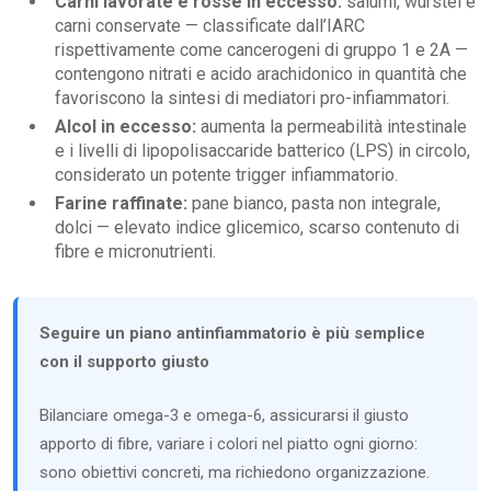
Carni lavorate e rosse in eccesso:
salumi, wurstel e
carni conservate — classificate dall’IARC
rispettivamente come cancerogeni di gruppo 1 e 2A —
contengono nitrati e acido arachidonico in quantità che
favoriscono la sintesi di mediatori pro-infiammatori.
Alcol in eccesso:
aumenta la permeabilità intestinale
e i livelli di lipopolisaccaride batterico (LPS) in circolo,
considerato un potente trigger infiammatorio.
Farine raffinate:
pane bianco, pasta non integrale,
dolci — elevato indice glicemico, scarso contenuto di
fibre e micronutrienti.
Seguire un piano antinfiammatorio è più semplice
con il supporto giusto
Bilanciare omega-3 e omega-6, assicurarsi il giusto
apporto di fibre, variare i colori nel piatto ogni giorno:
sono obiettivi concreti, ma richiedono organizzazione.