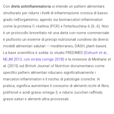
Con
dieta antinfiammatoria
si intende un pattern alimentare
strutturato per ridurre i livelli di infiammazione cronica di basso
grado nell’organismo, agendo sui biomarcatori infiammatori
come la proteina C-reattiva (PCR) e l’interleuchina-6 (IL-6). Non
è un protocollo brevettato né una dieta con nome commerciale:
è piuttosto un insieme di principi nutrizionali condivisi da diversi
modelli alimentari salutari — mediterraneo, DASH, plant-based.
La base scientifica è solida: lo studio PREDIMED (
Estruch et al.,
NEJM 2013, con errata corrige 2018
) e la revisione di Minihane et
al. (2015) sul
British Journal of Nutrition
documentano come
specifici pattern alimentari riducano significativamente i
marcatori infiammatori e il rischio di patologie croniche. In
pratica, significa aumentare il consumo di alimenti ricchi di fibre,
polifenoli e acidi grassi omega-3, e ridurre zuccheri raffinati,
grassi saturi e alimenti ultra-processati.