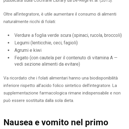
pubblicata sulla Cochrane Library da De-Regil et al. (2015).
Oltre all’integratore, è utile aumentare il consumo di alimenti
naturalmente ricchi di folati:
Verdure a foglia verde scura (spinaci, rucola, broccoli)
Legumi (lenticchie, ceci, fagioli)
Agrumi e kiwi
Fegato (con cautela per il contenuto di vitamina A —
vedi sezione alimenti da evitare)
Va ricordato che i folati alimentari hanno una biodisponibilità
inferiore rispetto all’acido folico sintetico dell’integratore. La
supplementazione farmacologica rimane indispensabile e non
può essere sostituita dalla sola dieta.
Nausea e vomito nel primo