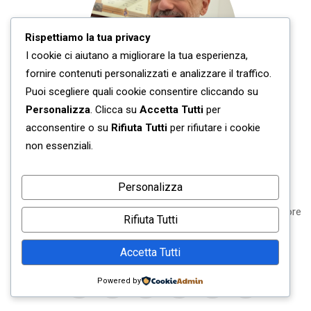
Rispettiamo la tua privacy
I cookie ci aiutano a migliorare la tua esperienza,
fornire contenuti personalizzati e analizzare il traffico.
Puoi scegliere quali cookie consentire cliccando su
Personalizza
. Clicca su
Accetta Tutti
per
acconsentire o su
Rifiuta Tutti
per rifiutare i cookie
non essenziali.
Dott. Giuseppe Scopelliti – Biologo Nutrizionista
Personalizza
Fondatore di Studio NewLife Nutrizione e Salute
©
e creatore
Rifiuta Tutti
del metodo NutriGenius
©
.
Accetta Tutti
600000+ follower sui social @atavolacolnutrizionista
Powered by