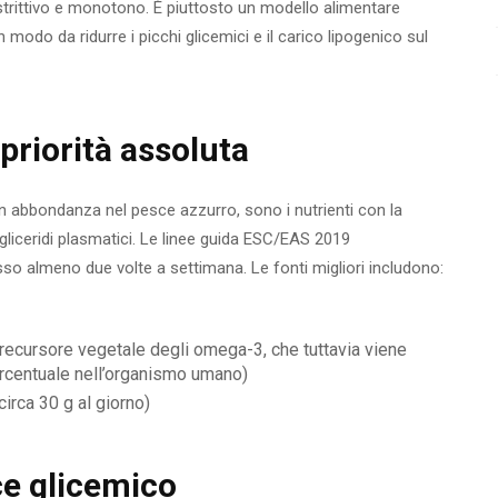
trittivo e monotono. È piuttosto un modello alimentare
 in modo da ridurre i picchi glicemici e il carico lipogenico sul
priorità assoluta
n abbondanza nel pesce azzurro, sono i nutrienti con la
igliceridi plasmatici. Le linee guida ESC/EAS 2019
 almeno due volte a settimana. Le fonti migliori includono:
l precursore vegetale degli omega-3, che tuttavia viene
ercentuale nell’organismo umano)
irca 30 g al giorno)
ce glicemico