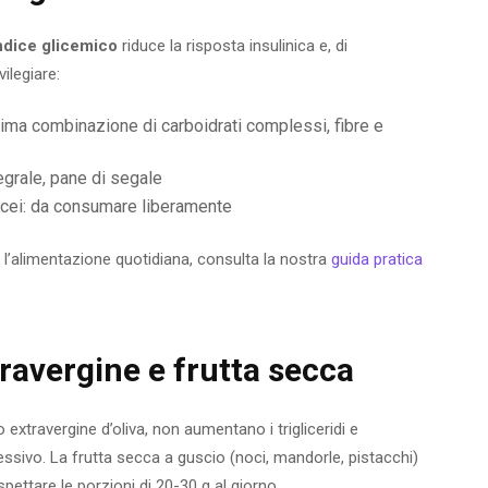
ndice glicemico
riduce la risposta insulinica e, di
ilegiare:
 ottima combinazione di carboidrati complessi, fibre e
ntegrale, pane di segale
acei: da consumare liberamente
 l’alimentazione quotidiana, consulta la nostra
guida pratica
xtravergine e frutta secca
o extravergine d’oliva, non aumentano i trigliceridi e
lessivo. La frutta secca a guscio (noci, mandorle, pistacchi)
ispettare le porzioni di 20-30 g al giorno.