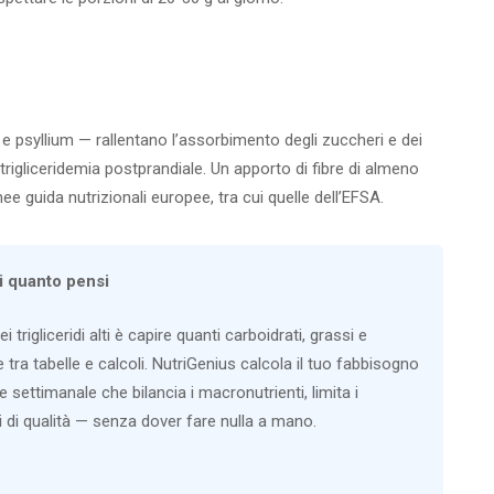
 e psyllium — rallentano l’assorbimento degli zuccheri e dei
a trigliceridemia postprandiale. Un apporto di fibre di almeno
ee guida nutrizionali europee, tra cui quelle dell’EFSA.
di quanto pensi
 trigliceridi alti è capire quanti carboidrati, grassi e
ra tabelle e calcoli. NutriGenius calcola il tuo fabbisogno
settimanale che bilancia i macronutrienti, limita i
si di qualità — senza dover fare nulla a mano.