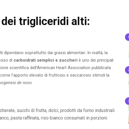
ei trigliceridi alti:
lti dipendano soprattutto dai grassi alimentari. In realtà, la
cesso di
carboidrati semplici e zuccheri
è uno dei principali
arazione scientifica dell’American Heart Association pubblicata
come l’apporto elevato di fruttosio e saccarosio stimoli la
lipogenesi
de novo
.
cherate, succhi di frutta, dolci, prodotti da forno industriali
anco, pasta raffinata, riso bianco consumati in porzioni