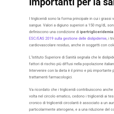
importanti per la s
I trigliceridi sono la forma principale in cui i gras
sangue. Valori a digiuno superiori a 150 mg/dL sono
definiscono una condizione di
ipertrigliceridemia
ESC/EAS 2019 sulla gestione delle dislipidemie
, i 
cardiovascolare residuo, anche in soggetti con col
L’Istituto Superiore di Sanità segnala che le dislipi
fattori di rischio più diffusi nella popolazione ita
Intervenire con la dieta è il primo e più importante
trattamenti farmacologici.
Va ricordato che i trigliceridi contribuiscono anche 
volta nel circolo ematico, cedono i trigliceridi ai te
cronico di trigliceridi circolanti è associato a un 
particolarmente aterogene, e a una riduzione del c