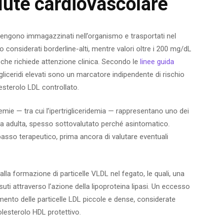
alute cardiovascolare
si vengono immagazzinati nell’organismo e trasportati nel
 considerati borderline-alti, mentre valori oltre i 200 mg/dL
che richiede attenzione clinica. Secondo le
linee guida
trigliceridi elevati sono un marcatore indipendente di rischio
esterolo LDL controllato.
demie — tra cui l’ipertrigliceridemia — rappresentano uno dei
liana adulta, spesso sottovalutato perché asintomatico.
 passo terapeutico, prima ancora di valutare eventuali
alla formazione di particelle VLDL nel fegato, le quali, una
ssuti attraverso l’azione della lipoproteina lipasi. Un eccesso
aumento delle particelle LDL piccole e dense, considerate
olesterolo HDL protettivo.