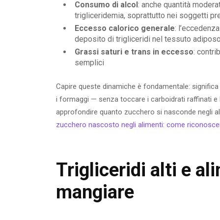
Consumo di alcol
: anche quantità modera
trigliceridemia, soprattutto nei soggetti p
Eccesso calorico generale
: l’eccedenza
deposito di trigliceridi nel tessuto adipos
Grassi saturi e trans in eccesso
: contri
semplici
Capire queste dinamiche è fondamentale: significa ch
i formaggi — senza toccare i carboidrati raffinati e
approfondire quanto zucchero si nasconde negli ali
zucchero nascosto negli alimenti: come riconosce
Trigliceridi alti e 
mangiare