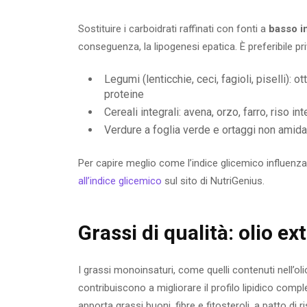
Sostituire i carboidrati raffinati con fonti a
basso i
conseguenza, la lipogenesi epatica. È preferibile priv
Legumi (lenticchie, ceci, fagioli, piselli):
proteine
Cereali integrali: avena, orzo, farro, riso i
Verdure a foglia verde e ortaggi non amid
Per capire meglio come l’indice glicemico influenza
all’indice glicemico
sul sito di NutriGenius.
Grassi di qualità: olio e
I grassi monoinsaturi, come quelli contenuti nell’oli
contribuiscono a migliorare il profilo lipidico comp
apporta grassi buoni, fibre e fitosteroli, a patto di r