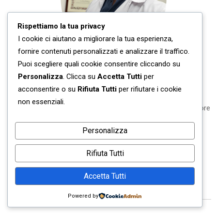
Rispettiamo la tua privacy
I cookie ci aiutano a migliorare la tua esperienza,
fornire contenuti personalizzati e analizzare il traffico.
Puoi scegliere quali cookie consentire cliccando su
Personalizza
. Clicca su
Accetta Tutti
per
Dott. Giuseppe Scopelliti – Biologo Nutrizionista
acconsentire o su
Rifiuta Tutti
per rifiutare i cookie
non essenziali.
Fondatore di Studio NewLife Nutrizione e Salute
©
e creatore
del metodo NutriGenius
©
.
Personalizza
600000+ follower sui social @atavolacolnutrizionista
Rifiuta Tutti
Accetta Tutti
Post Recenti
Powered by