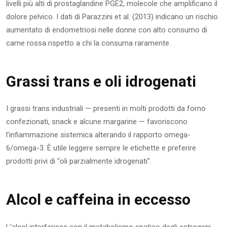
livelli più alti di prostaglandine PGE2, molecole che amplificano il
dolore pelvico. I dati di Parazzini et al. (2013) indicano un rischio
aumentato di endometriosi nelle donne con alto consumo di
carne rossa rispetto a chi la consuma raramente.
Grassi trans e oli idrogenati
I grassi trans industriali — presenti in molti prodotti da forno
confezionati, snack e alcune margarine — favoriscono
l’infiammazione sistemica alterando il rapporto omega-
6/omega-3. È utile leggere sempre le etichette e preferire
prodotti privi di “oli parzialmente idrogenati”.
Alcol e caffeina in eccesso
L’alcol interferisce con il metabolismo epatico degli estrogeni,