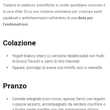
Tradurre le evidenze scientifiche in scelte quotidiane concrete è
la vera sfida. Ecco uno schema orientativo per costruire pasti
equilibrati e antinfiammatori nell’ambito di una
dieta per
l’endometriosi
.
Colazione
Yogurt bianco intero (o versione delattosata) con frutti
di bosco freschi e semi di lino macinati
Oppure: porridge di avena con mirtilli, noci e cannella
Pranzo
Cereale integrale (riso rosso, quinoa, farro) con legumi
o pesce azzurro, accompagnato da verdure crucifere o
a foglia verde condite con olio extravergine d’oliva