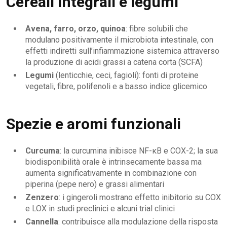
Cereali integrali e legumi
Avena, farro, orzo, quinoa
: fibre solubili che
modulano positivamente il microbiota intestinale, con
effetti indiretti sull’infiammazione sistemica attraverso
la produzione di acidi grassi a catena corta (SCFA)
Legumi
(lenticchie, ceci, fagioli): fonti di proteine
vegetali, fibre, polifenoli e a basso indice glicemico
Spezie e aromi funzionali
Curcuma
: la curcumina inibisce NF-κB e COX-2; la sua
biodisponibilità orale è intrinsecamente bassa ma
aumenta significativamente in combinazione con
piperina (pepe nero) e grassi alimentari
Zenzero
: i gingeroli mostrano effetto inibitorio su COX
e LOX in studi preclinici e alcuni trial clinici
Cannella
: contribuisce alla modulazione della risposta