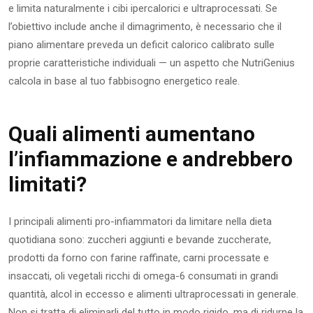
e limita naturalmente i cibi ipercalorici e ultraprocessati. Se
l’obiettivo include anche il dimagrimento, è necessario che il
piano alimentare preveda un deficit calorico calibrato sulle
proprie caratteristiche individuali — un aspetto che NutriGenius
calcola in base al tuo fabbisogno energetico reale.
Quali alimenti aumentano
l’infiammazione e andrebbero
limitati?
I principali alimenti pro-infiammatori da limitare nella dieta
quotidiana sono: zuccheri aggiunti e bevande zuccherate,
prodotti da forno con farine raffinate, carni processate e
insaccati, oli vegetali ricchi di omega-6 consumati in grandi
quantità, alcol in eccesso e alimenti ultraprocessati in generale.
Non si tratta di eliminarli del tutto in modo rigido, ma di ridurne la