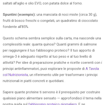
saltati all’aglio e olio EVO, con patata dolce al forno.
Spuntini (esempio):
una manciata di noci miste (circa 30 g),
frutti di bosco freschi o congelati, un quadratino di cioccolato
fondente all’85%.
Questo schema sembra semplice sulla carta, ma nasconde una
complessità reale: quanta quinoa? Quanti grammi di salmone
per raggiungere il tuo fabbisogno proteico? Il tuo apporto di
omega-3 è adeguato rispetto al tuo peso e al tuo livello di
attività? Per idee di preparazione pratiche e ricette coerenti con i
principi antinfiammatori, puoi esplorare le proposte di
A Tavola
col Nutrizionista
, un riferimento utile per trasformare i principi
nutrizionali in piatti concreti e quotidiani.
Sapere quante proteine ti servono è il prerequisito per costruire
qualsiasi piano alimentare sensato — approfondisci il tema nella
nostra guida sul
fabbisogno proteico giornaliero
. E se