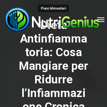
Piani Alimentari
Dieta
Antinfiamma
toria: Cosa
Mangiare per
Ridurre
l’Infiammazi
one Cronica